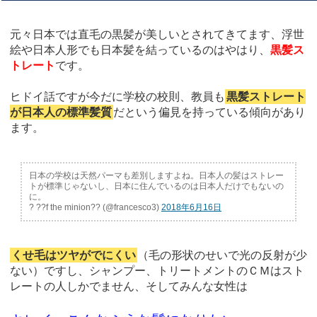
元々日本では直毛の黒髪が美しいとされてきてます、浮世
絵や日本人形でも日本髪を結っているのはやはり、
黒髪ス
トレート
です。
ヒドイ話ですが今だに学校の校則、教員も
黒髪ストレート
が日本人の標準髪質
だという偏見を持っている傾向があり
ます。
日本の学校は天然パーマも差別しますよね。日本人の髪はストレー
トが標準じゃないし、日本に住んでいるのは日本人だけでもないの
に。
? ??f the minion?? (@francesco3)
2018年6月16日
くせ毛はツヤがでにくい
（毛の形状のせいで光の反射が少
ない）ですし、シャンプー、トリートメントのＣＭはスト
レートの人しかでません、そしてみんな女性は