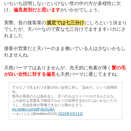
いちいち説明しないといけない世の中の方が多様性に欠
け、
偏見差別だと思います
がいかがでしょう。
実際、昔の接客業の
規定では七三分け
にしろという決まり
でしたが、天パーなので変な七三分けでますますバカにさ
れました
接客や営業だと天パーのまま働いている人は少ないかもし
れませんね。
天然パーマではありませんが、先天的に色素が薄く
髪の毛
が白い女性に対する偏見
も天然パーマに通じてますね。
アルビノで生まれつき髪が白い女性に対し「染めろ」という採用担
当。
地毛が茶色の人は染めるし、天パの人はストパーかけるんだよな。
この会社も営業先で毎回アルビノの説明するわけにはいかないだろ
うし、社会全体が準備できないと動かなそう。
pic.twitter.com/atFyEASJkA
— わっくん (@wakkun0116)
2016年3月11日