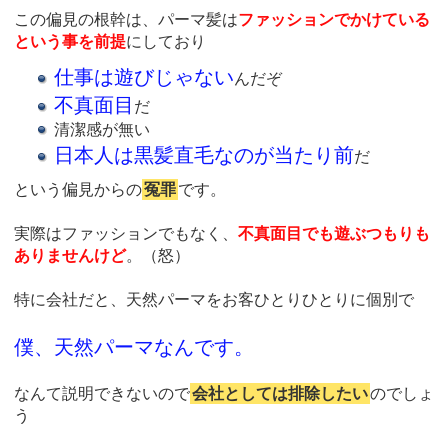
この偏見の根幹は、パーマ髪は
ファッションでかけている
という事を前提
にしており
仕事は遊びじゃない
んだぞ
不真面目
だ
清潔感が無い
日本人は黒髪直毛なのが当たり前
だ
という偏見からの
冤罪
です。
実際はファッションでもなく、
不真面目でも遊ぶつもりも
ありませんけど
。（怒）
特に会社だと、天然パーマをお客ひとりひとりに個別で
僕、天然パーマなんです。
なんて説明できないので
会社としては排除したい
のでしょ
う