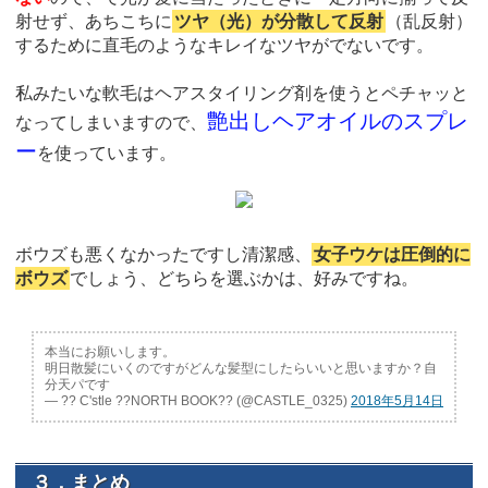
射せず、あちこちに
ツヤ（光）が分散して反射
（乱反射）
するために直毛のようなキレイなツヤがでないです。
私みたいな軟毛はヘアスタイリング剤を使うとペチャッと
艶出しヘアオイルのスプレ
なってしまいますので、
ー
を使っています。
ボウズも悪くなかったですし清潔感、
女子ウケは圧倒的に
ボウズ
でしょう、どちらを選ぶかは、好みですね。
本当にお願いします。
明日散髪にいくのですがどんな髪型にしたらいいと思いますか？自
分天パです
— ?? C'stle ??NORTH BOOK?? (@CASTLE_0325)
2018年5月14日
３．まとめ