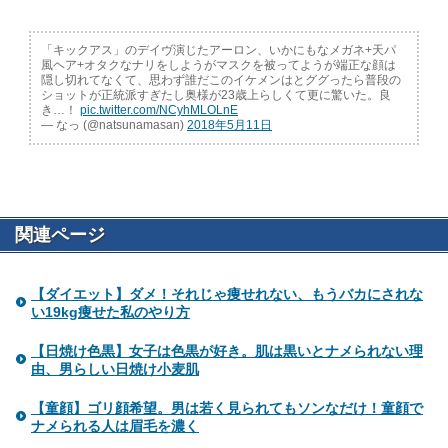
「キックアス」のデイヴ演じたアーロン、いかにもなメガネ+天パ
風ヘア+オタクなナリをしようがマスクを被ってようが端正な顔は
隠し切れてなくて、思わず誰だこのイケメンはとググったら普段の
ショットが正統派すぎたし奥様が23歳上らしくて更に驚いた。良
き…！
pic.twitter.com/NCyhMLOLnE
— なっ (@natsunamasan)
2018年5月11日
関連ページ
【ダイエット】ダメ！それじゃ痩せれない、もうバカにされな
い19kg痩せた私のやり方
【日焼け色黒】女子は色黒が好き。肌は黒いとナメられない理
由、男らしい日焼け小麦肌
【童顔】ゴリ顔希望。男は若く見られてもソンなだけ！童顔で
ナメられる人は眉毛を濃く