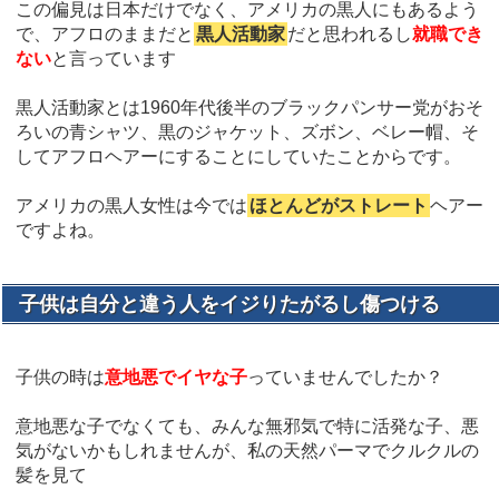
この偏見は日本だけでなく、アメリカの黒人にもあるよう
で、アフロのままだと
黒人活動家
だと思われるし
就職でき
ない
と言っています
黒人活動家とは1960年代後半のブラックパンサー党がおそ
ろいの青シャツ、黒のジャケット、ズボン、ベレー帽、そ
してアフロヘアーにすることにしていたことからです。
アメリカの黒人女性は今では
ほとんどがストレート
ヘアー
ですよね。
子供は自分と違う人をイジりたがるし傷つける
子供の時は
意地悪でイヤな子
っていませんでしたか？
意地悪な子でなくても、みんな無邪気で特に活発な子、悪
気がないかもしれませんが、私の天然パーマでクルクルの
髪を見て