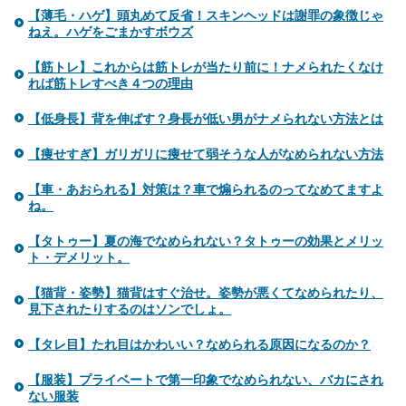
【薄毛・ハゲ】頭丸めて反省！スキンヘッドは謝罪の象徴じゃ
ねえ。ハゲをごまかすボウズ
【筋トレ】これからは筋トレが当たり前に！ナメられたくなけ
れば筋トレすべき４つの理由
【低身長】背を伸ばす？身長が低い男がナメられない方法とは
【痩せすぎ】ガリガリに痩せて弱そうな人がなめられない方法
【車・あおられる】対策は？車で煽られるのってなめてますよ
ね。
【タトゥー】夏の海でなめられない？タトゥーの効果とメリッ
ト・デメリット。
【猫背・姿勢】猫背はすぐ治せ。姿勢が悪くてなめられたり、
見下されたりするのはソンでしょ。
【タレ目】たれ目はかわいい？なめられる原因になるのか？
【服装】プライベートで第一印象でなめられない、バカにされ
ない服装