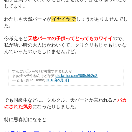
してます。
わたしも天然パーマが
イヤイヤで
しょうがありませんでし
た。
今考えると
天然パーマの子供ってとってもカワイイ
ので、
私が幼い時の大人はかわいくて、クリクリもじゃもじゃな
んていったのかもしれませんけど。
すんごい天パやけど可愛すぎませんか
まぁ姪っ子やねんけどな笑
pic.twitter.com/S85s9lr2pS
— とも (@TZ_Tomo)
2018年5月8日
でも同級生などに、クルクル、天パーとか言われると
バカ
にされた気分
になったりしました。
特に思春期になると