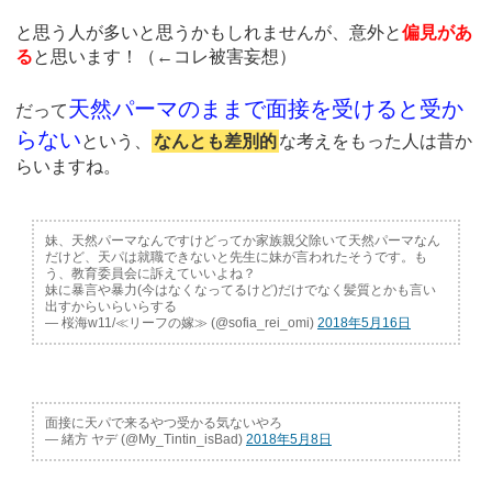
と思う人が多いと思うかもしれませんが、意外と
偏見があ
る
と思います！（←コレ被害妄想）
天然パーマのままで面接を受けると受か
だって
らない
という、
なんとも差別的
な考えをもった人は昔か
らいますね。
妹、天然パーマなんですけどってか家族親父除いて天然パーマなん
だけど、天パは就職できないと先生に妹が言われたそうです。も
う、教育委員会に訴えていいよね？
妹に暴言や暴力(今はなくなってるけど)だけでなく髪質とかも言い
出すからいらいらする
— 桜海w11/≪リーフの嫁≫ (@sofia_rei_omi)
2018年5月16日
面接に天パで来るやつ受かる気ないやろ
— 緒方 ヤデ (@My_Tintin_isBad)
2018年5月8日