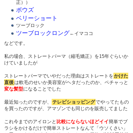
正））
ボウズ
ベリーショート
ツーブロック
ツーブロックロング
←イマココ
などです。
私の場合、ストレートパーマ（縮毛矯正）を15年ぐらいか
けていましたが
ストレートパーマでいやだった理由はストレートを
かけた
直後
は軟毛のせいか美容室がヘタだったのか、ペチャっと
変な髪型
になることでした
最近知ったのですが、
テレビショッピング
でやってたもの
を買ったのですが、アマゾンでも同じのを販売してました
これ今までのアイロンと
比較にならないほどイイ
簡単でブ
ラシをかけるだけで簡単ストレートなんて「ウソくさい」