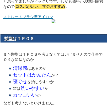
と思ってましたがビックリです、しかも価格が3000円前後
なので
コスパがいい、マジおすすめ
。
ストレートブラシ型アイロン
髪型はＴＰＯＳ
また髪型はＴＰＯＳを考えなくてはいけませんので仕事で
ＯＫな髪型なのか
清潔感
はあるのか
セットはかんたん
か？
寝ぐせ
を治しやすいか
洗いやすい
髪は
か
カッコいい
か
なども考えないといけません。