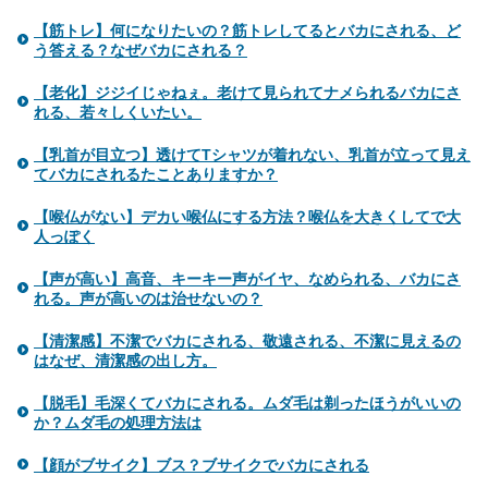
【筋トレ】何になりたいの？筋トレしてるとバカにされる、ど
う答える？なぜバカにされる？
【老化】ジジイじゃねぇ。老けて見られてナメられるバカにさ
れる、若々しくいたい。
【乳首が目立つ】透けてTシャツが着れない、乳首が立って見え
てバカにされるたことありますか？
【喉仏がない】デカい喉仏にする方法？喉仏を大きくしてで大
人っぽく
【声が高い】高音、キーキー声がイヤ、なめられる、バカにさ
れる。声が高いのは治せないの？
【清潔感】不潔でバカにされる、敬遠される、不潔に見えるの
はなぜ、清潔感の出し方。
【脱毛】毛深くてバカにされる。ムダ毛は剃ったほうがいいの
か？ムダ毛の処理方法は
【顔がブサイク】ブス？ブサイクでバカにされる